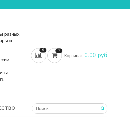
ы разных
уары и
0
0
0.00 руб
Корзина:
ссии
очта
.ru
ЕСТВО