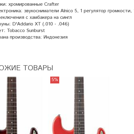
ки: хромированные Сrafter
ктроника: звукосниматели Alnico 5, 1 регулятор громкости,
еключения с хамбакера на сингл
уны: D'Addario XT (.010 - .046)
т: Tobacco Sunburst
рана производства: Индонезия
ОЖИЕ ТОВАРЫ
5%