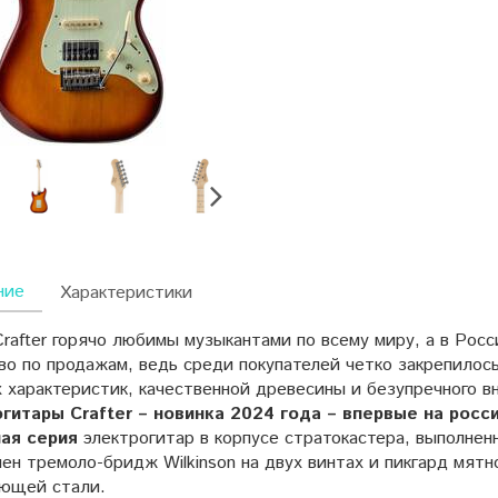
ние
Характеристики
Crafter горячо любимы музыкантами по всему миру, а в Рос
о по продажам, ведь среди покупателей четко закрепилось 
 характеристик, качественной древесины и безупречного в
гитары Crafter – новинка 2024 года – впервые на росс
ая серия
электрогитар в корпусе стратокастера, выполненн
ен тремоло-бридж Wilkinson на двух винтах и пикгард мят
ющей стали.