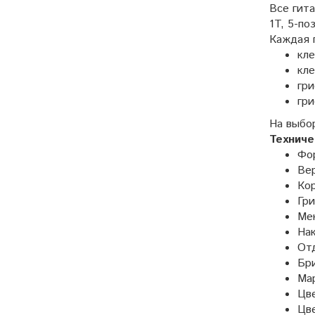
Все гита
1T, 5-по
Каждая 
кле
кле
гри
гри
На выбор
Техниче
Фо
Вер
Кор
Гри
Ме
Нак
Отд
Бри
Мар
Цве
Цве