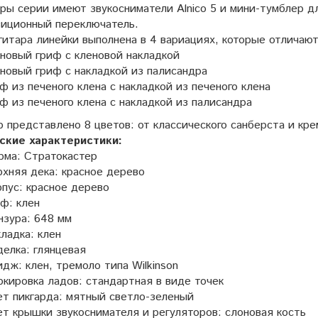
ры серии имеют звукосниматели Alnico 5 и мини-тумблер дл
зиционный переключатель.
гитара линейки выполнена в 4 вариациях, которые отличают
новый гриф с кленовой накладкой
новый гриф с накладкой из палисандра
ф из печеного клена с накладкой из печеного клена
ф из печеного клена с накладкой из палисандра
 представлено 8 цветов: от классического санберста и кре
ские характеристики:
рма: Стратокастер
хняя дека: красное дерево
пус: красное дерево
ф: клен
нзура: 648 мм
ладка: клен
елка: глянцевая
дж: клен, тремоло типа Wilkinson
кировка ладов: стандартная в виде точек
т пикгарда: мятный светло-зеленый
т крышки звукоснимателя и регуляторов: слоновая кость