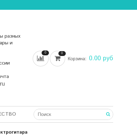
ы разных
уары и
0
0
0.00 руб
Корзина:
ссии
очта
.ru
ЕСТВО
ектрогитара