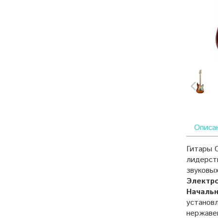
Описа
Гитары 
лидерств
звуковых
Электро
Начальн
установл
нержаве