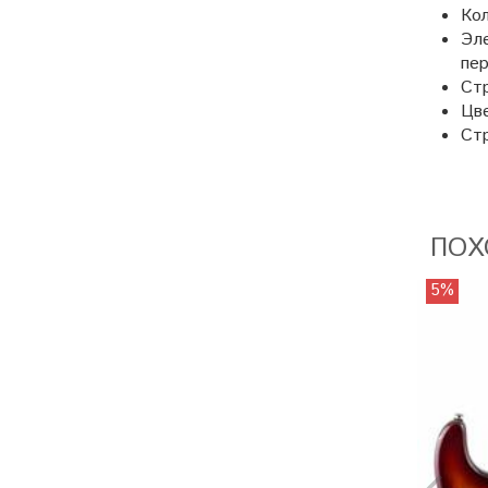
Кол
Эле
пер
Стр
Цве
Ст
ПОХ
5%