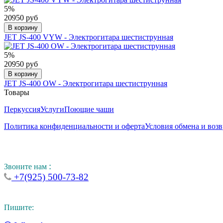
5%
20950 руб
В корзину
JET JS-400 VYW - Электрогитара шестиструнная
5%
20950 руб
В корзину
JET JS-400 OW - Электрогитара шестиструнная
Товары
Перкуссия
Услуги
Поющие чаши
Политика конфиденциальности и оферта
Условия обмена и возв
:
Звоните нам
+7(925) 500-73-82
Пишите: