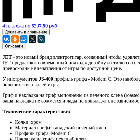
4
платежа по
5237.50 руб
Добавить в сравнение
Описание
JET
- это новый бренд электрогитар, созданный чтобы удовле
JET предлагают современный подход к дизайну и стилю со све
превосходные впечатления от игры по доступной цене.
У инструментов
JS-400
профиль грифа - Modern C. Это наибол
большинства стилей игры.
Гриф и накладка на гриф выполнены из печеного клена (roasted
ваша накладка не сожмется и лады не повылазят вне зависимос
Технические характеристики:
Колки: хром
Материал грифа: канадский печеный клен
Профиль грифа: Modern C
Накладка на гриф: печеный клен