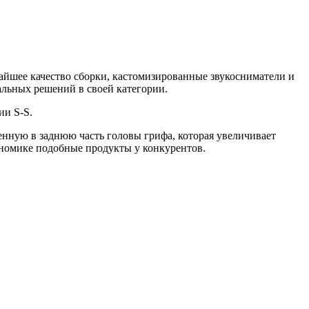
сочайшее качество сборки, кастомизированные звукосниматели и
сальных решений в своей категории.
ии S-S.
оенную в заднюю часть головы грифа, которая увеличивает
гономике подобные продукты у конкурентов.