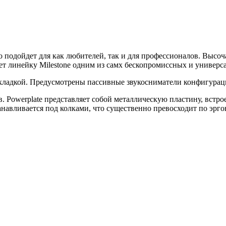
лично подойдет для как любителей, так и для профессионалов. Вы
лает линейку Milestone одним из самх бескопромиссных и универ
акладкой. Предусмотрены пассивные звукосниматели конфигурац
. Powerplate представляет собой металлическую пластину, встр
станавливается под колками, что существенно превосходит по эр