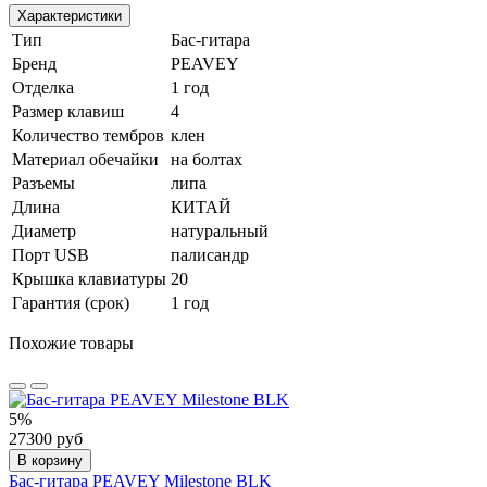
Характеристики
Тип
Бас-гитара
Бренд
PEAVEY
Отделка
1 год
Размер клавиш
4
Количество тембров
клен
Материал обечайки
на болтах
Разъемы
липа
Длина
КИТАЙ
Диаметр
натуральный
Порт USB
палисандр
Крышка клавиатуры
20
Гарантия (срок)
1 год
Похожие товары
5%
27300 руб
В корзину
Бас-гитара PEAVEY Milestone BLK