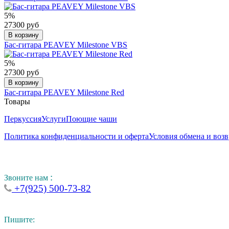
5%
27300 руб
В корзину
Бас-гитара PEAVEY Milestone VBS
5%
27300 руб
В корзину
Бас-гитара PEAVEY Milestone Red
Товары
Перкуссия
Услуги
Поющие чаши
Политика конфиденциальности и оферта
Условия обмена и возв
:
Звоните нам
+7(925) 500-73-82
Пишите: