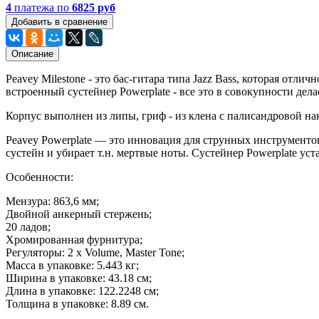
4
платежа по
6825 руб
Добавить в сравнение
Описание
Peavey Milestone - это бас-гитара типа Jazz Bass, которая от
встроенный сустейнер Powerplate - все это в совокупности де
Корпус выполнен из липы, гриф - из клена с палисандровой н
Peavey Powerplate — это инновация для струнных инструментов
сустейн и убирает т.н. мертвые ноты. Сустейнер Powerplate у
Особенности:
Мензура: 863,6 мм;
Двойной анкерный стержень;
20 ладов;
Хромированная фурнитура;
Регуляторы: 2 x Volume, Master Tone;
Масса в упаковке: 5.443 кг;
Ширина в упаковке: 43.18 см;
Длина в упаковке: 122.2248 см;
Толщина в упаковке: 8.89 см.