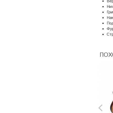
Вер
Ниж
Гри
Нак
Под
Фур
Стр
ПОХ