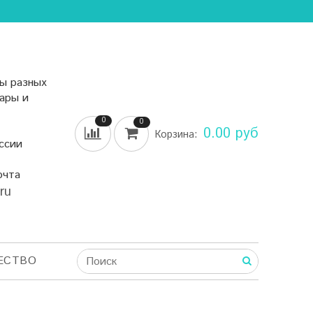
ы разных
уары и
0
0
0.00 руб
Корзина:
ссии
очта
.ru
ЕСТВО