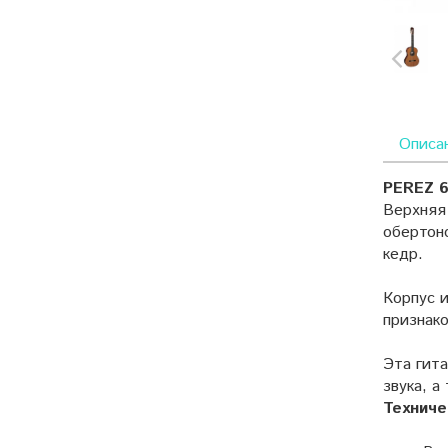
Описа
PEREZ 6
Верхняя 
обертон
кедр.
Корпус и
признако
Эта гит
звука, 
Техниче