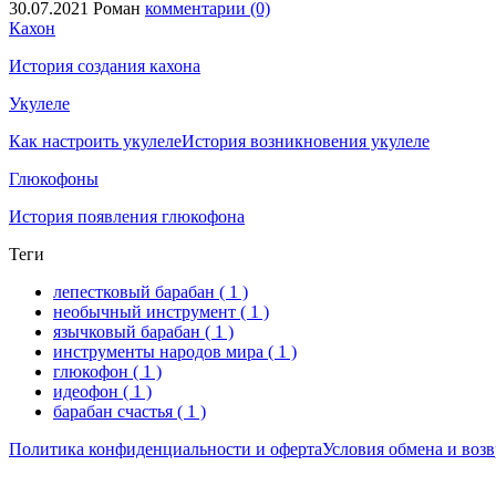
30.07.2021
Роман
комментарии (0)
Кахон
История создания кахона
Укулеле
Как настроить укулеле
История возникновения укулеле
Глюкофоны
История появления глюкофона
Теги
лепестковый барабан
( 1 )
необычный инструмент
( 1 )
язычковый барабан
( 1 )
инструменты народов мира
( 1 )
глюкофон
( 1 )
идеофон
( 1 )
барабан счастья
( 1 )
Политика конфиденциальности и оферта
Условия обмена и возв