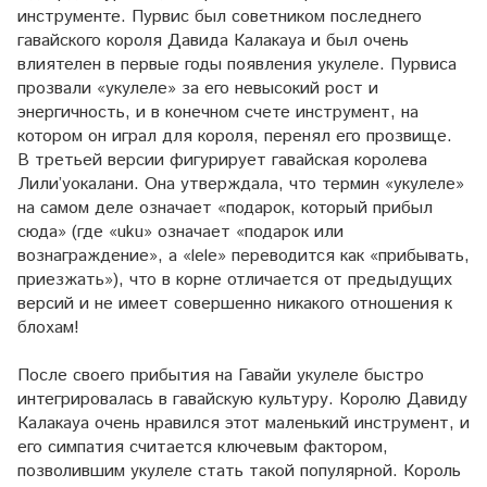
инструменте. Пурвис был советником последнего
гавайского короля Давида Калакауа и был очень
влиятелен в первые годы появления укулеле. Пурвиса
прозвали «укулеле» за его невысокий рост и
энергичность, и в конечном счете инструмент, на
котором он играл для короля, перенял его прозвище.
В третьей версии фигурирует гавайская королева
Лили’уокалани. Она утверждала, что термин «укулеле»
на самом деле означает «подарок, который прибыл
сюда» (где «uku» означает «подарок или
вознаграждение», а «lele» переводится как «прибывать,
приезжать»), что в корне отличается от предыдущих
версий и не имеет совершенно никакого отношения к
блохам!
После своего прибытия на Гавайи укулеле быстро
интегрировалась в гавайскую культуру. Королю Давиду
Калакауа очень нравился этот маленький инструмент, и
его симпатия считается ключевым фактором,
позволившим укулеле стать такой популярной. Король