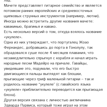
лад.
Мачете представляет гитарное семейство и является
потомком ранних европейских и средневосточных
щипковых струнных инструментов (например, лютни).
Иногда можно встретить другие названия мачете:
кавакинью, брагинья и кавако.
Есть несколько версий о том, откуда взялось название
«укулеле».
Одна из них утверждает, что португалец Жоао
Фернандес, добравшись до порта в Гонолулу, так
обрадовался суше после 4 месяцев плавания, что
незамедлительно спрыгнул с корабля и начал играть
народные песни Мадейро на причале. Гавайцы,
увидевшие это, подумали, что его быстро
двигающиеся пальцы выглядят как блошки,
прыгающие через гриф маленькой гитарки – так и
родилось название “укулеле” (с гавайского языка
«укулеле» приблизительно переводится как прыгающая
блоха).
Другая версия связана с личностью англичанина
Эдварда Пурвиса, который тоже играл на этом