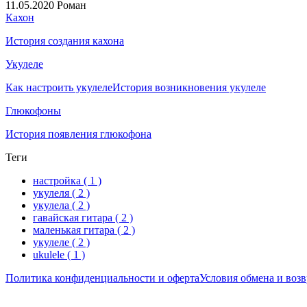
11.05.2020
Роман
Кахон
История создания кахона
Укулеле
Как настроить укулеле
История возникновения укулеле
Глюкофоны
История появления глюкофона
Теги
настройка
( 1 )
укулеля
( 2 )
укулела
( 2 )
гавайская гитара
( 2 )
маленькая гитара
( 2 )
укулеле
( 2 )
ukulele
( 1 )
Политика конфиденциальности и оферта
Условия обмена и возв